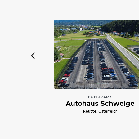
AU
ander
tschland
FUHRPARK
Autohaus Schweige
Reutte, Österreich