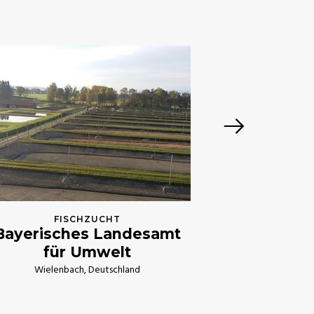
F
Autohau
Reut
FISCHZUCHT
Bayerisches Landesamt
für Umwelt
Wielenbach, Deutschland