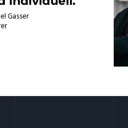
 individuell.
el Gasser
rer