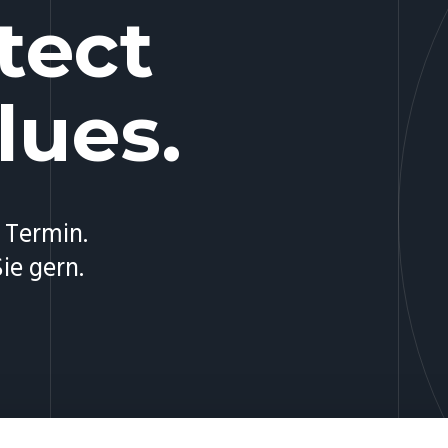
tect
lues.
 Termin.
ie gern.