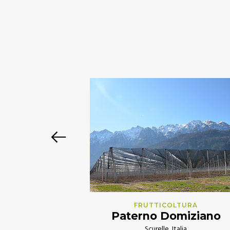
TURA
ander
ermania
FRUTTICOLTURA
Paterno Domiziano
Scurelle, Italia