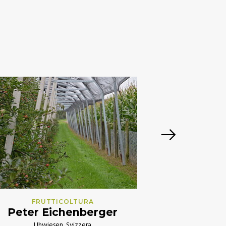
FRU
Merane
Bol
FRUTTICOLTURA
Peter Eichenberger
Uhwiesen, Svizzera