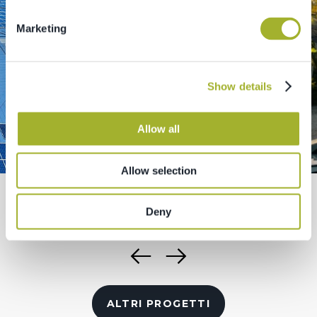
Marketing
Show details
Allow all
Allow selection
PARCHI VEICOLI
Autohaus Schweige
Deny
Reutte, Austria
ALTRI PROGETTI